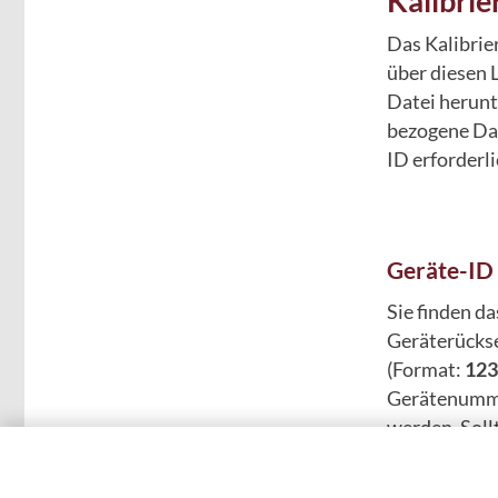
Kalibrie
Das Kalibrie
über diesen L
Datei herunt
bezogene Dat
ID erforderli
Geräte-ID 
Sie finden da
Geräterückse
(Format:
123
Gerätenumme
werden. Soll
entsprechen, 