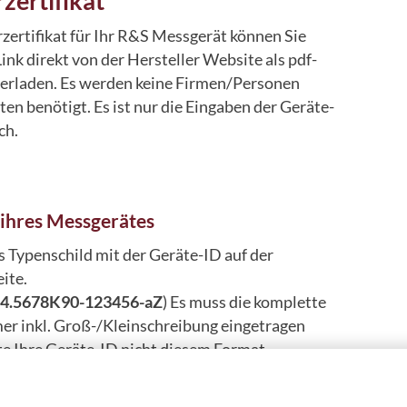
rzertifikat
rzertifikat für Ihr R&S Messgerät können Sie
ink direkt von der Hersteller Website als pdf-
erladen. Es werden keine Firmen/Personen
en benötigt. Es ist nur die Eingaben der Geräte-
ch.
ihres Messgerätes
s Typenschild mit der Geräte-ID auf der
ite.
4.5678K90-123456-aZ
) Es muss die komplette
r inkl. Groß-/Kleinschreibung eingetragen
te Ihre Geräte-ID nicht diesem Format
setzen Sie sich bitte mit uns in Verbindung.