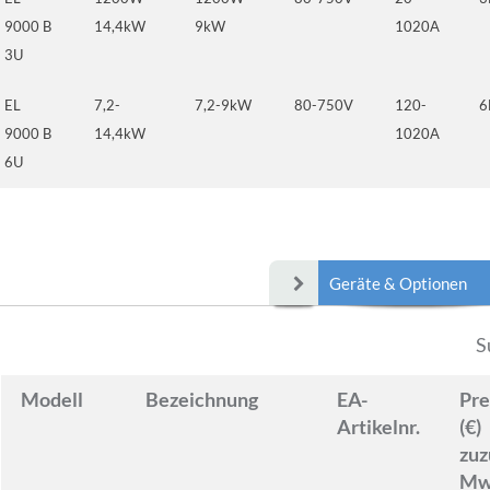
9000 B
14,4kW
9kW
1020A
3U
EL
7,2-
7,2-9kW
80-750V
120-
6
9000 B
14,4kW
1020A
6U
Geräte & Optionen
S
Modell
Bezeichnung
EA-
Pre
Artikelnr.
(€)
zuz
M