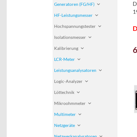
D
Generatoren (FG/HF)
1
HF-Leistungsmesser
Hochspannungstester
D
Isolationsmesser
6
Kalibrierung
LCR-Meter
Leistungsanalysatoren
Logic-Analyzer
Löttechnik
Mikroohmmeter
Multimeter
Netzgeräte
Netzwerkanalysatoren