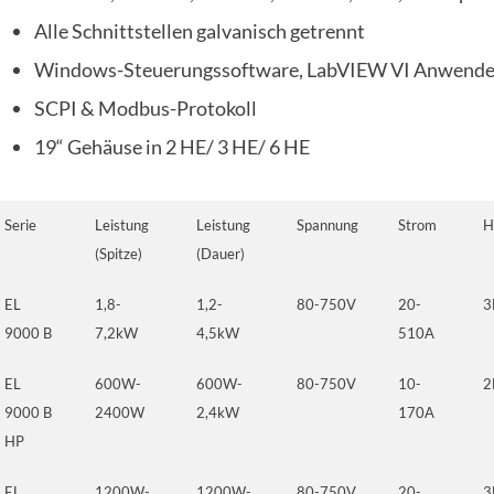
Alle Schnittstellen galvanisch getrennt
Windows-Steuerungssoftware, LabVIEW VI Anwender
SCPI & Modbus-Protokoll
19“ Gehäuse in 2 HE/ 3 HE/ 6 HE
Serie
Leistung
Leistung
Spannung
Strom
H
(Spitze)
(Dauer)
EL
1,8-
1,2-
80-750V
20-
3
9000 B
7,2kW
4,5kW
510A
EL
600W-
600W-
80-750V
10-
2
9000 B
2400W
2,4kW
170A
HP
EL
1200W-
1200W-
80-750V
20-
3