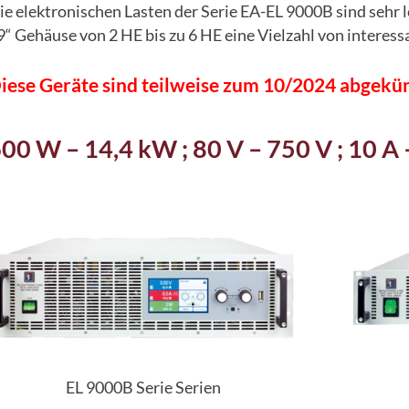
ie elektronischen Lasten der Serie EA-EL 9000B sind sehr l
9“ Gehäuse von 2 HE bis zu 6 HE eine Vielzahl von interes
iese Geräte sind teilweise zum 10/2024 abgekün
00 W – 14,4 kW ; 80 V – 750 V ; 10 A
EL 9000B Serie Serien