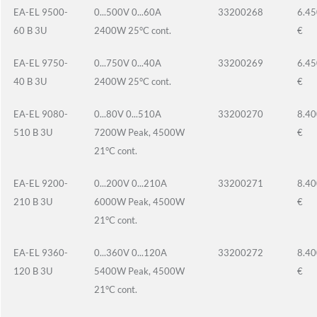
EA-EL 9500-
0...500V 0...60A
33200268
6.45
60 B 3U
2400W 25°C cont.
€
EA-EL 9750-
0...750V 0...40A
33200269
6.45
40 B 3U
2400W 25°C cont.
€
EA-EL 9080-
0...80V 0...510A
33200270
8.40
510 B 3U
7200W Peak, 4500W
€
21°C cont.
EA-EL 9200-
0...200V 0...210A
33200271
8.40
210 B 3U
6000W Peak, 4500W
€
21°C cont.
EA-EL 9360-
0...360V 0...120A
33200272
8.40
120 B 3U
5400W Peak, 4500W
€
21°C cont.