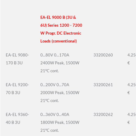
EA-EL 9000 B (3U &
6U) Series 1200 - 7200
W Progr. DC Electronic
Loads (conventional)
EA-EL 9080-
0...80V 0...170A
33200260
4.25
170 B 3U
2400W Peak, 1500W
€
21°C cont.
EA-EL 9200-
0...200V 0...70A
33200261
4.25
70 B 3U
2000W Peak, 1500W
€
21°C cont.
EA-EL 9360-
0...360V 0...40A
33200262
4.25
40 B 3U
1800W Peak, 1500W
€
21°C cont.