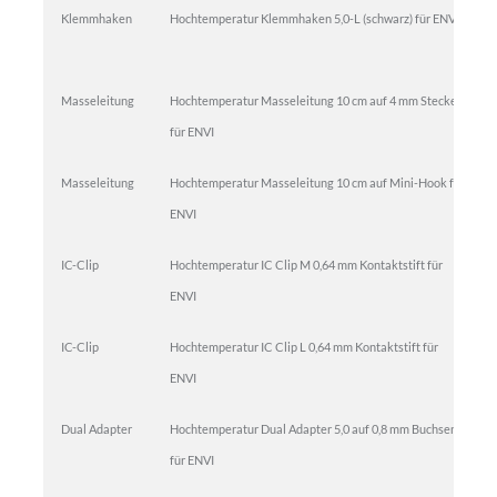
Klemmhaken
Hochtemperatur Klemmhaken 5,0-L (schwarz) für ENVI
Masseleitung
Hochtemperatur Masseleitung 10 cm auf 4 mm Stecker
für ENVI
Masseleitung
Hochtemperatur Masseleitung 10 cm auf Mini-Hook für
ENVI
IC-Clip
Hochtemperatur IC Clip M 0,64 mm Kontaktstift für
ENVI
IC-Clip
Hochtemperatur IC Clip L 0,64 mm Kontaktstift für
ENVI
Dual Adapter
Hochtemperatur Dual Adapter 5,0 auf 0,8 mm Buchsen
für ENVI