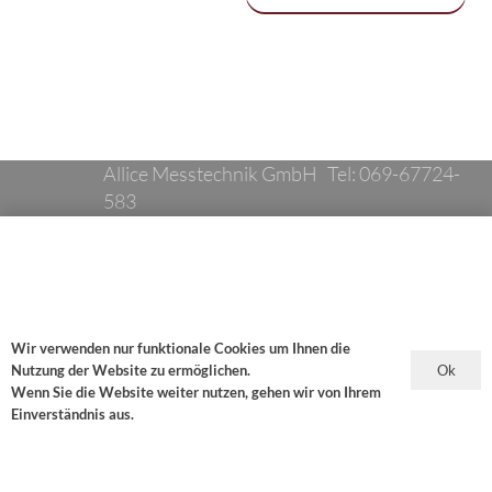
Allice Messtechnik GmbH Tel: 069-67724-
583
Impressum & Legal
Wir verwenden nur funktionale Cookies um Ihnen die
Datenschutzerklärung &
Ok
Nutzung der Website zu ermöglichen.
Cookies
Wenn Sie die Website weiter nutzen, gehen wir von Ihrem
Einverständnis aus.
Wir verwenden Cookies für bestmöglichen Service.
Wenn Sie die Website weiter nutzen, gehen wir von